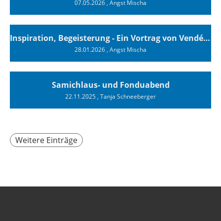
07.05.2026
, Angst Mischa
Inspiration, Begeisterung - Ein Vortrag von Vendée-Globe-Finisher Oliver Heer
28.01.2026
, Angst Mischa
Samichlaus- und Fonduabend
22.11.2025
, Tanja Schneeberger
Weitere Einträge