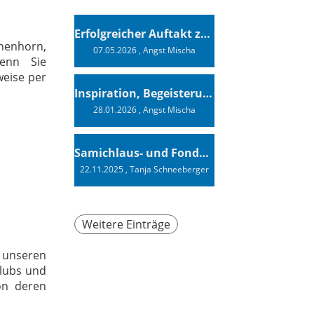
Erfolgreicher Auftakt zur Swiss Sailing Challenge League 2026
chenhorn,
07.05.2026
, Angst Mischa
Wenn Sie
weise per
Inspiration, Begeisterung - Ein Vortrag von Vendée-Globe-Finisher Oliver Heer
28.01.2026
, Angst Mischa
Samichlaus- und Fonduabend
22.11.2025
, Tanja Schneeberger
Weitere Einträge
t unseren
clubs und
on deren