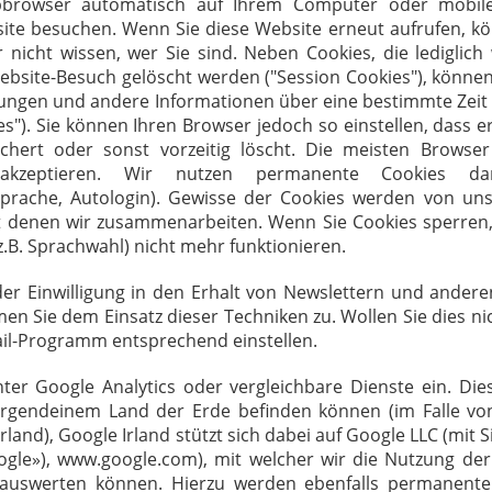
browser automatisch auf Ihrem Computer oder mobil
ite besuchen. Wenn Sie diese Website erneut aufrufen, k
 nicht wissen, wer Sie sind. Neben Cookies, die lediglic
ebsite-Besuch gelöscht werden ("Session Cookies"), könne
ungen und andere Informationen über eine bestimmte Zeit (
s"). Sie können Ihren Browser jedoch so einstellen, dass e
ichert oder sonst vorzeitig löscht. Die meisten Browse
s akzeptieren. Wir nutzen permanente Cookies da
Sprache, Autologin). Gewisse der Cookies werden von uns
t denen wir zusammenarbeiten. Wenn Sie Cookies sperren
 z.B. Sprachwahl) nicht mehr funktionieren.
r Einwilligung in den Erhalt von Newslettern und andere
men Sie dem Einsatz dieser Techniken zu. Wollen Sie dies ni
ail-Programm entsprechend einstellen.
er Google Analytics oder vergleichbare Dienste ein. Dies
n irgendeinem Land der Erde befinden können (im Falle v
 Irland), Google Irland stützt sich dabei auf Google LLC (mit S
ogle»), www.google.com), mit welcher wir die Nutzung de
auswerten können. Hierzu werden ebenfalls permanente