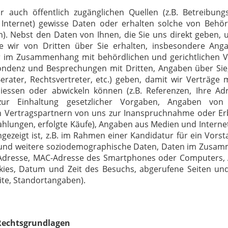
 auch öffentlich zugänglichen Quellen (z.B. Betreibungs
, Internet) gewisse Daten oder erhalten solche von Behö
ern). Nebst den Daten von Ihnen, die Sie uns direkt geben,
e wir von Dritten über Sie erhalten, insbesondere Ang
wir im Zusammenhang mit behördlichen und gerichtlichen 
ondenz und Besprechungen mit Dritten, Angaben über Sie
rater, Rechtsvertreter, etc.) geben, damit wir Verträge 
iessen oder abwickeln können (z.B. Referenzen, Ihre Adr
ur Einhaltung gesetzlicher Vorgaben, Angaben von
en Vertragspartnern von uns zur Inanspruchnahme oder Er
Zahlungen, erfolgte Käufe), Angaben aus Medien und Internet
ngezeigt ist, z.B. im Rahmen einer Kandidatur für ein Vors
sen und weitere soziodemographische Daten, Daten im Zus
IP-Adresse, MAC-Adresse des Smartphones oder Computers,
kies, Datum und Zeit des Besuchs, abgerufene Seiten und
te, Standortangaben).
Rechtsgrundlagen