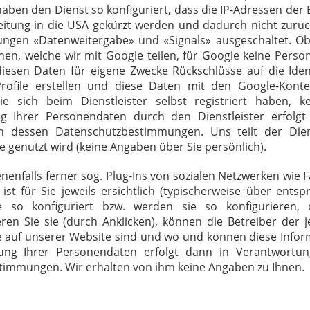
r haben den Dienst so konfiguriert, dass die IP-Adressen der
eitung in die USA gekürzt werden und dadurch nicht zurüc
ungen «Datenweitergabe» und «Signals» ausgeschaltet. O
en, welche wir mit Google teilen, für Google keine Pers
diesen Daten für eigene Zwecke Rückschlüsse auf die Iden
rofile erstellen und diese Daten mit den Google-Konte
e sich beim Dienstleister selbst registriert haben, k
ung Ihrer Personendaten durch den Dienstleister erfolgt
h dessen Datenschutzbestimmungen. Uns teilt der Diens
te genutzt wird (keine Angaben über Sie persönlich).
enfalls ferner sog. Plug-Ins von sozialen Netzwerken wie 
ist für Sie jeweils ersichtlich (typischerweise über ents
 so konfiguriert bzw. werden sie so konfigurieren, 
eren Sie sie (durch Anklicken), können die Betreiber der j
Sie auf unserer Website sind und wo und können diese Info
tung Ihrer Personendaten erfolgt dann in Verantwortun
timmungen. Wir erhalten von ihm keine Angaben zu Ihnen.