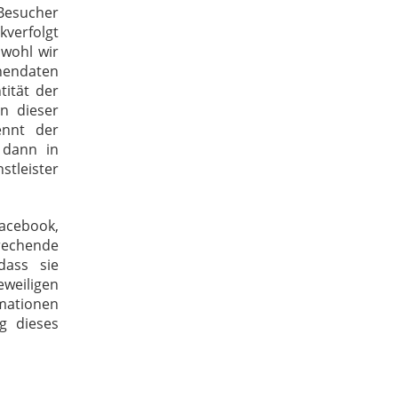
 Besucher
kverfolgt
bwohl wir
onendaten
tität der
n dieser
ennt der
 dann in
tleister
Facebook,
prechende
dass sie
eweiligen
rmationen
g dieses