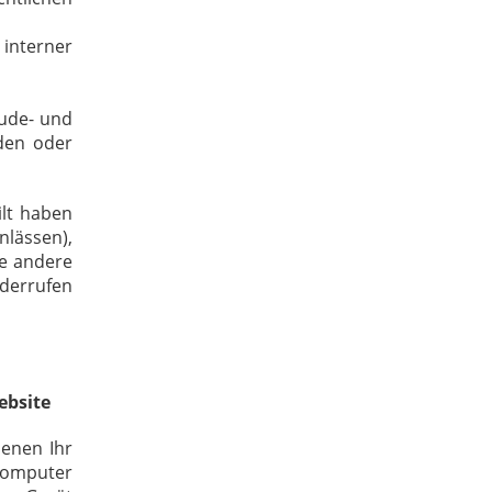
 interner
ude- und
den oder
ilt haben
lässen),
ne andere
iderrufen
ebsite
denen Ihr
 Computer