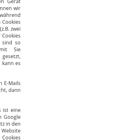
en Gerät
önnen wir
h während
n Cookies
z.B. zwei
r Cookies
r sind so
mit Sie
 gesetzt,
, kann es
n E-Mails
cht, dann
 ist eine
on Google
itz in den
r Website
 Cookies