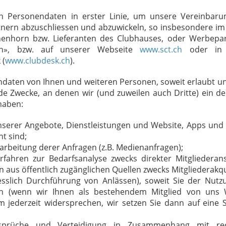
 Personendaten in erster Linie, um unsere Vereinbaru
tnern abzuschliessen und abzuwickeln, so insbesondere 
chenhorn bzw. Lieferanten des Clubhauses, oder Werbepa
rn», bzw. auf unserer Webseite
www.sct.ch
oder in 
 (
www.clubdesk.ch
).
daten von Ihnen und weiteren Personen, soweit erlaubt u
ende Zwecke, an denen wir (und zuweilen auch Dritte) ein 
haben:
serer Angebote, Dienstleistungen und Website, Apps und
t sind;
rbeitung derer Anfragen (z.B. Medienanfragen);
fahren zur Bedarfsanalyse zwecks direkter Mitgliederan
aus öffentlich zugänglichen Quellen zwecks Mitgliederakqu
sslich Durchführung von Anlässen), soweit Sie der Nutz
n (wenn wir Ihnen als bestehendem Mitglied von uns
jederzeit widersprechen, wir setzen Sie dann auf eine S
nsprüche und Verteidigung in Zusammenhang mit rec