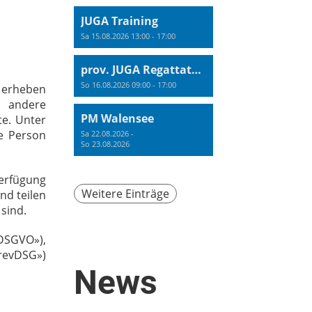
JUGA Training
Sa 15.08.2026 13:00 - 17:00
prov. JUGA Regattatraining
So 16.08.2026 09:00 - 17:00
n erheben
 andere
PM Walensee
e. Unter
e Person
Sa 22.08.2026 -
So 23.08.2026
erfügung
Weitere Einträge
nd teilen
sind.
DSGVO»),
revDSG»)
News