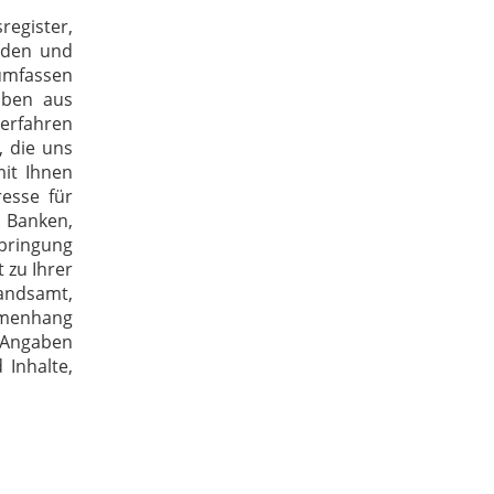
register,
rden und
 umfassen
aben aus
Verfahren
, die uns
mit Ihnen
esse für
 Banken,
bringung
 zu Ihrer
tandsamt,
ammenhang
 Angaben
 Inhalte,