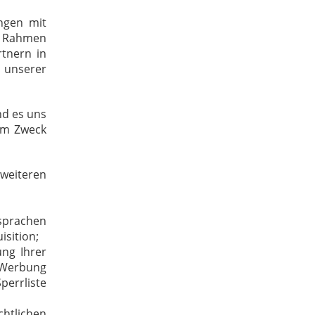
ngen mit
im Rahmen
rtnern in
unserer
nd es uns
dem Zweck
 weiteren
sprachen
isition;
ung Ihrer
 Werbung
perrliste
htlichen