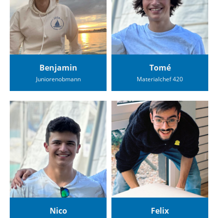
Benjamin
Tomé
Juniorenobmann
Materialchef 420
Nico
Felix