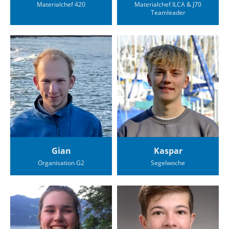
Materialchef 420
Materialchef ILCA & J70
Teamleader
Gian
Kaspar
Organisation G2
Segelwoche