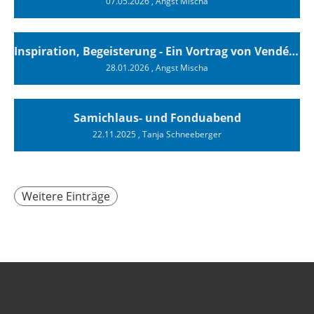
07.05.2026
, Angst Mischa
Inspiration, Begeisterung - Ein Vortrag von Vendée-Globe-Finisher Oliver Heer
28.01.2026
, Angst Mischa
Samichlaus- und Fonduabend
22.11.2025
, Tanja Schneeberger
Weitere Einträge