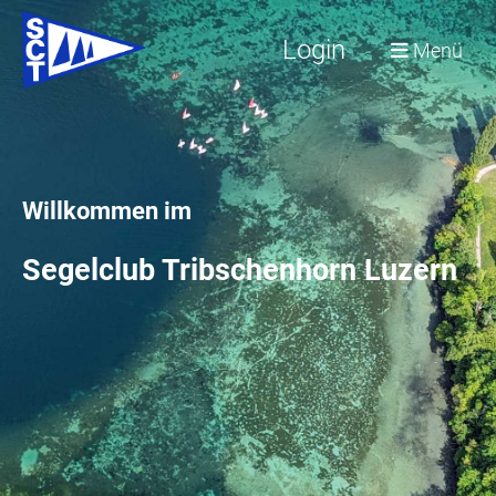
Login
Menü
Willkommen im
Segelclub Tribschenhorn Luzern