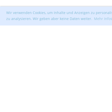
Wir verwenden Cookies, um Inhalte und Anzeigen zu personalis
zu analysieren. Wir geben aber keine Daten weiter.
Mehr Info
© Segelclub Tribschenhorn Luzern