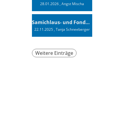
28.01.2026
, Angst Mischa
Samichlaus- und Fonduabend
22.11.2025
, Tanja Schneeberger
Weitere Einträge