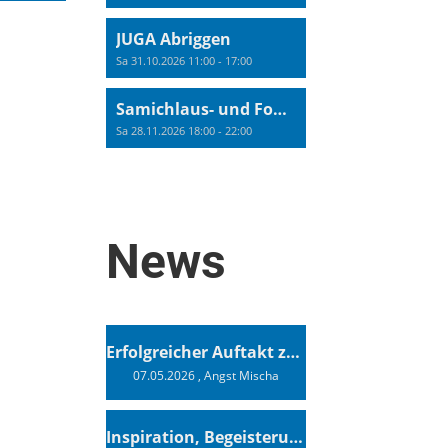
JUGA Abriggen
Sa 31.10.2026 11:00 - 17:00
Samichlaus- und Fonduabend
Sa 28.11.2026 18:00 - 22:00
News
Erfolgreicher Auftakt zur Swiss Sailing Challenge League 2026
07.05.2026
, Angst Mischa
Inspiration, Begeisterung - Ein Vortrag von Vendée-Globe-Finisher Oliver Heer