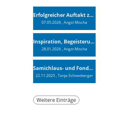
Erfolgreicher Auftakt zur Swiss Sailing Challenge League 2026
07.05.2026
, Angst Mischa
Inspiration, Begeisterung - Ein Vortrag von Vendée-Globe-Finisher Oliver Heer
28.01.2026
, Angst Mischa
Samichlaus- und Fonduabend
22.11.2025
, Tanja Schneeberger
Weitere Einträge