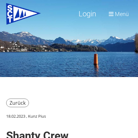
Login
Menü
Zurück
18.02.2023
, Kunz Pius
Shanty Crew