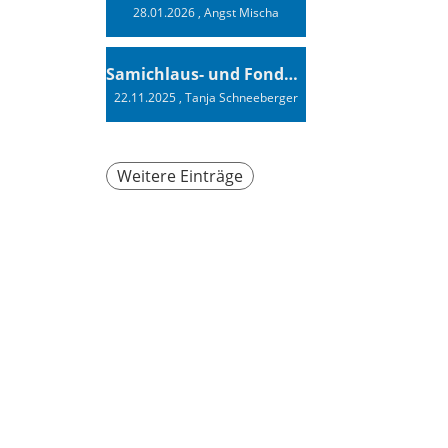
28.01.2026
, Angst Mischa
Samichlaus- und Fonduabend
22.11.2025
, Tanja Schneeberger
Weitere Einträge