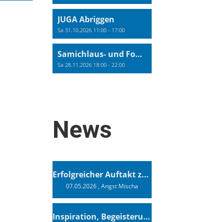
JUGA Abriggen
Sa 31.10.2026 11:00 - 17:00
Samichlaus- und Fonduabend
Sa 28.11.2026 18:00 - 22:00
News
Erfolgreicher Auftakt zur Swiss Sailing Challenge League 2026
07.05.2026
, Angst Mischa
Inspiration, Begeisterung - Ein Vortrag von Vendée-Globe-Finisher Oliver Heer