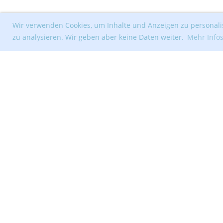
Wir verwenden Cookies, um Inhalte und Anzeigen zu personalis
zu analysieren. Wir geben aber keine Daten weiter.
Mehr Info
© Segelclub Tribschenhorn Luzern