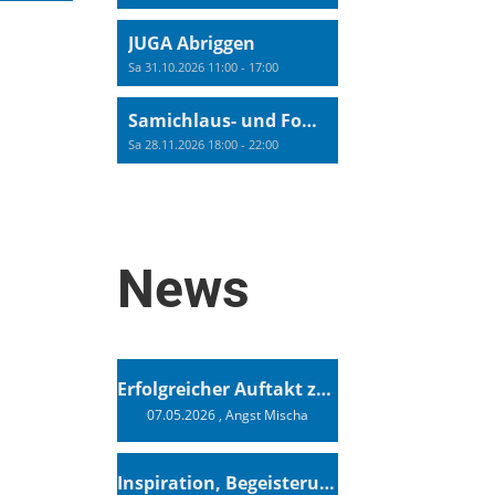
JUGA Abriggen
Sa 31.10.2026 11:00 - 17:00
Samichlaus- und Fonduabend
Sa 28.11.2026 18:00 - 22:00
News
Erfolgreicher Auftakt zur Swiss Sailing Challenge League 2026
07.05.2026
, Angst Mischa
Inspiration, Begeisterung - Ein Vortrag von Vendée-Globe-Finisher Oliver Heer