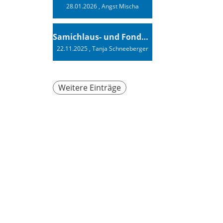
28.01.2026
, Angst Mischa
Samichlaus- und Fonduabend
22.11.2025
, Tanja Schneeberger
Weitere Einträge