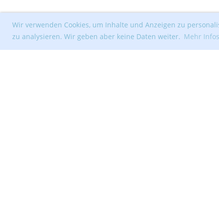
Wir verwenden Cookies, um Inhalte und Anzeigen zu personalis
zu analysieren. Wir geben aber keine Daten weiter.
Mehr Info
© Segelclub Tribschenhorn Luzern