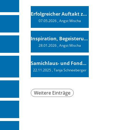
Erfolgreicher Auftakt zur Swiss Sailing Challenge League 2026
07.05.2026
, Angst Mischa
Inspiration, Begeisterung - Ein Vortrag von Vendée-Globe-Finisher Oliver Heer
28.01.2026
, Angst Mischa
Samichlaus- und Fonduabend
22.11.2025
, Tanja Schneeberger
Weitere Einträge