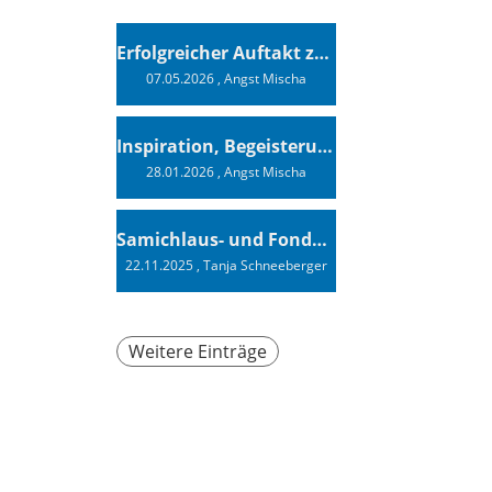
Erfolgreicher Auftakt zur Swiss Sailing Challenge League 2026
07.05.2026
, Angst Mischa
Inspiration, Begeisterung - Ein Vortrag von Vendée-Globe-Finisher Oliver Heer
28.01.2026
, Angst Mischa
Samichlaus- und Fonduabend
22.11.2025
, Tanja Schneeberger
Weitere Einträge