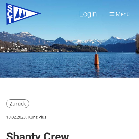
Login
Menü
Zurück
18.02.2023
, Kunz Pius
Shanty Crew