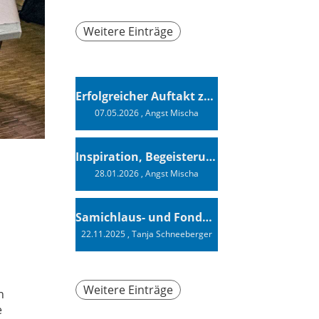
Weitere Einträge
Erfolgreicher Auftakt zur Swiss Sailing Challenge League 2026
07.05.2026
, Angst Mischa
Inspiration, Begeisterung - Ein Vortrag von Vendée-Globe-Finisher Oliver Heer
28.01.2026
, Angst Mischa
Samichlaus- und Fonduabend
22.11.2025
, Tanja Schneeberger
Weitere Einträge
n
e