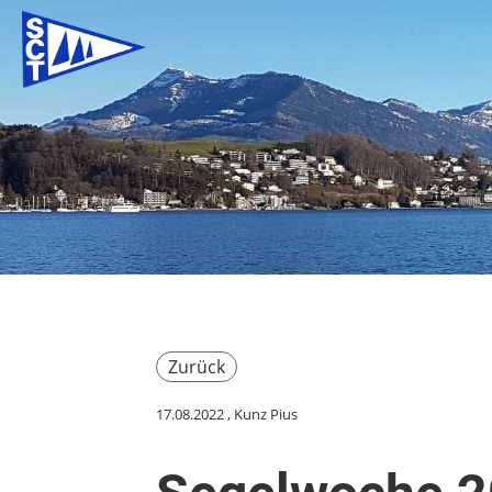
Zurück
17.08.2022
, Kunz Pius