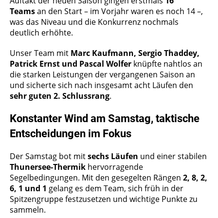
Auftakt der neuen Saison gingen erstmals
16
Teams
an den Start – im Vorjahr waren es noch 14 –,
was das Niveau und die Konkurrenz nochmals
deutlich erhöhte.
Unser Team mit
Marc Kaufmann, Sergio Thaddey,
Patrick Ernst und Pascal Wolfer
knüpfte nahtlos an
die starken Leistungen der vergangenen Saison an
und sicherte sich nach insgesamt acht Läufen den
sehr guten 2. Schlussrang
.
Konstanter Wind am Samstag, taktische
Entscheidungen im Fokus
Der Samstag bot mit
sechs Läufen
und einer stabilen
Thunersee-Thermik
hervorragende
Segelbedingungen. Mit den gesegelten Rängen
2, 8, 2,
6, 1 und 1
gelang es dem Team, sich früh in der
Spitzengruppe festzusetzen und wichtige Punkte zu
sammeln.