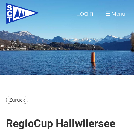
Login
Menü
Zurück
RegioCup Hallwilersee