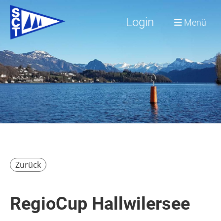
Login
Menü
Zurück
RegioCup Hallwilersee