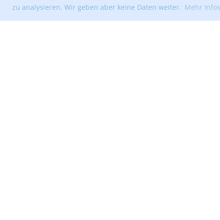
zu analysieren. Wir geben aber keine Daten weiter.
Mehr Info
© Segelclub Tribschenhorn Luzern
Erstellt mit ClubDesk Vereinssoftware