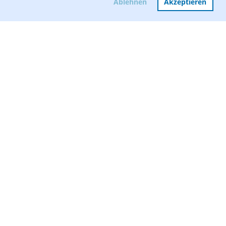
Ablehnen
Akzeptieren
Mitglied werden
Vorstand
Formular Hafensituation