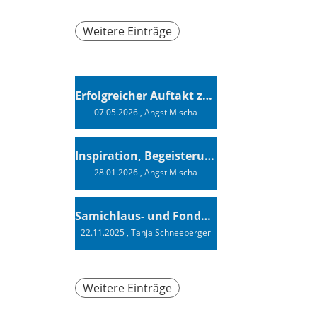
Weitere Einträge
Erfolgreicher Auftakt zur Swiss Sailing Challenge League 2026
07.05.2026
, Angst Mischa
Inspiration, Begeisterung - Ein Vortrag von Vendée-Globe-Finisher Oliver Heer
28.01.2026
, Angst Mischa
Samichlaus- und Fonduabend
22.11.2025
, Tanja Schneeberger
Weitere Einträge