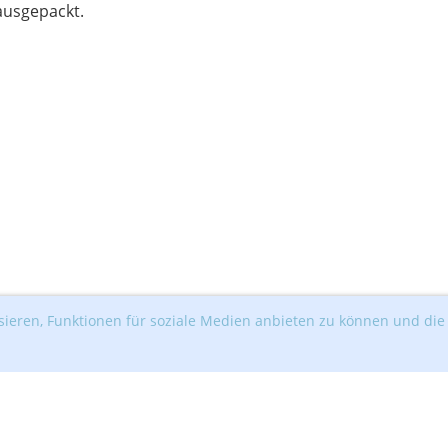
usgepackt.
ieren, Funktionen für soziale Medien anbieten zu können und die 
s