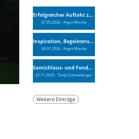
Erfolgreicher Auftakt zur Swiss Sailing Challenge League 2026
07.05.2026
, Angst Mischa
Inspiration, Begeisterung - Ein Vortrag von Vendée-Globe-Finisher Oliver Heer
28.01.2026
, Angst Mischa
Samichlaus- und Fonduabend
22.11.2025
, Tanja Schneeberger
Weitere Einträge