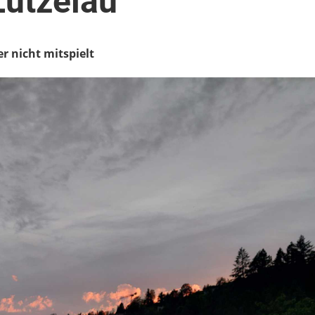
Lützelau
r nicht mitspielt