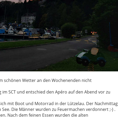
 dem schönen Wetter an den Wochenenden nicht
g im SCT und entschied den Apéro auf den Abend vor zu
ich mit Boot und Motorrad in der Lützelau. Der Nachmittag
n See. Die Männer wurden zu Feuermachen verdonnert ;-) .
agen. Nach dem feinen Essen wurden die alten