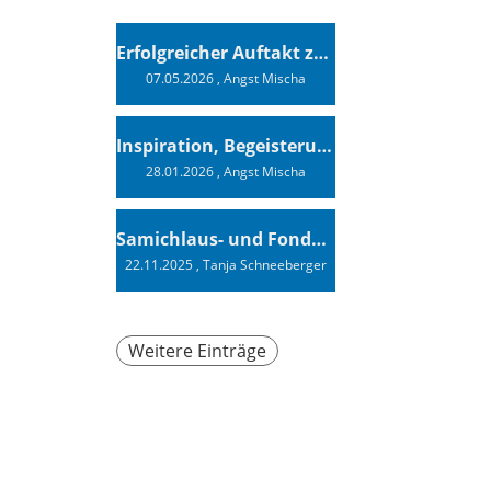
Erfolgreicher Auftakt zur Swiss Sailing Challenge League 2026
07.05.2026
, Angst Mischa
Inspiration, Begeisterung - Ein Vortrag von Vendée-Globe-Finisher Oliver Heer
28.01.2026
, Angst Mischa
Samichlaus- und Fonduabend
22.11.2025
, Tanja Schneeberger
Weitere Einträge