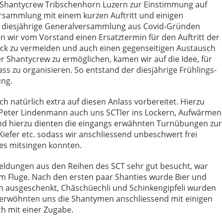
 Shantycrew Tribschenhorn Luzern zur Einstimmung auf
rsammlung mit einem kurzen Auftritt und einigen
e diesjährige Generalversammlung aus Covid-Gründen
n wir vom Vorstand einen Ersatztermin für den Auftritt der
ck zu vermeiden und auch einen gegenseitigen Austausch
r Shantycrew zu ermöglichen, kamen wir auf die Idee, für
ass zu organisieren. So entstand der diesjährige Frühlings-
ung.
ch natürlich extra auf diesen Anlass vorbereitet. Hierzu
t Peter Lindenmann auch uns SCTler ins Lockern, Aufwärmen
Und hierzu dienten die eingangs erwähnten Turnübungen zur
iefer etc. sodass wir anschliessend unbeschwert frei
ies mitsingen konnten.
eldungen aus den Reihen des SCT sehr gut besucht, war
 im Fluge. Nach den ersten paar Shanties wurde Bier und
 ausgeschenkt, Chäschüechli und Schinkengipfeli wurden
 verwöhnten uns die Shantymen anschliessend mit einigen
h mit einer Zugabe.