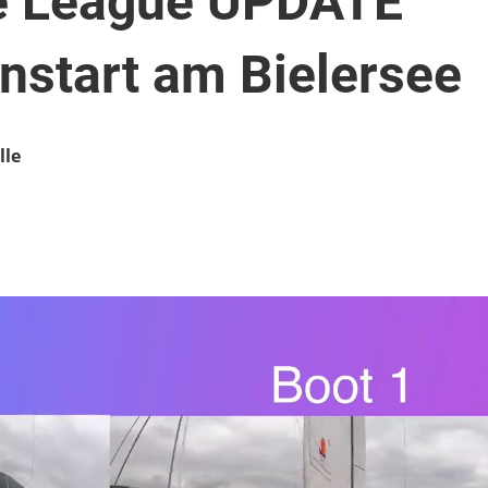
e League UPDATE
nstart am Bielersee
lle