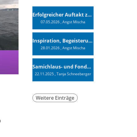
Erfolgreicher Auftakt zur Swiss Sailing Challenge League 2026
07.05.2026
, Angst Mischa
Inspiration, Begeisterung - Ein Vortrag von Vendée-Globe-Finisher Oliver Heer
28.01.2026
, Angst Mischa
Samichlaus- und Fonduabend
22.11.2025
, Tanja Schneeberger
Weitere Einträge
h