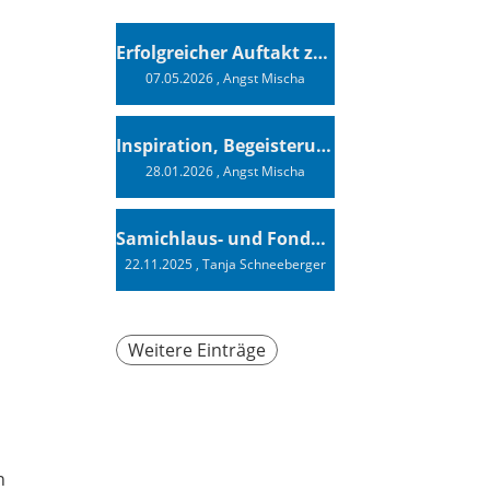
Erfolgreicher Auftakt zur Swiss Sailing Challenge League 2026
07.05.2026
, Angst Mischa
Inspiration, Begeisterung - Ein Vortrag von Vendée-Globe-Finisher Oliver Heer
28.01.2026
, Angst Mischa
Samichlaus- und Fonduabend
22.11.2025
, Tanja Schneeberger
Weitere Einträge
n