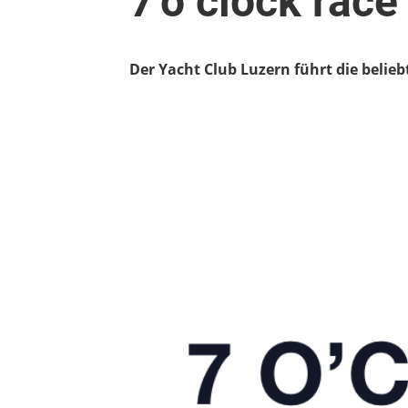
7'o clock race 
Der Yacht Club Luzern führt die beli