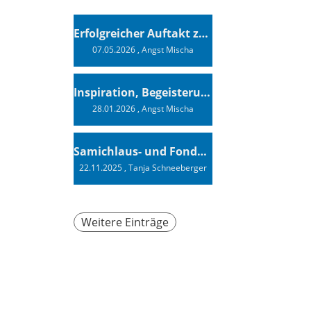
Erfolgreicher Auftakt zur Swiss Sailing Challenge League 2026
07.05.2026
, Angst Mischa
Inspiration, Begeisterung - Ein Vortrag von Vendée-Globe-Finisher Oliver Heer
28.01.2026
, Angst Mischa
Samichlaus- und Fonduabend
22.11.2025
, Tanja Schneeberger
Weitere Einträge