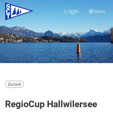
Login
Menü
Zurück
RegioCup Hallwilersee