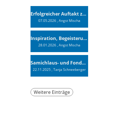
Erfolgreicher Auftakt zur Swiss Sailing Challenge League 2026
07.05.2026
, Angst Mischa
Inspiration, Begeisterung - Ein Vortrag von Vendée-Globe-Finisher Oliver Heer
28.01.2026
, Angst Mischa
Samichlaus- und Fonduabend
22.11.2025
, Tanja Schneeberger
Weitere Einträge