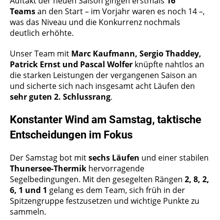
Auftakt der neuen Saison gingen erstmals
16
Teams
an den Start – im Vorjahr waren es noch 14 –,
was das Niveau und die Konkurrenz nochmals
deutlich erhöhte.
Unser Team mit
Marc Kaufmann, Sergio Thaddey,
Patrick Ernst und Pascal Wolfer
knüpfte nahtlos an
die starken Leistungen der vergangenen Saison an
und sicherte sich nach insgesamt acht Läufen den
sehr guten 2. Schlussrang
.
Konstanter Wind am Samstag, taktische
Entscheidungen im Fokus
Der Samstag bot mit
sechs Läufen
und einer stabilen
Thunersee-Thermik
hervorragende
Segelbedingungen. Mit den gesegelten Rängen
2, 8, 2,
6, 1 und 1
gelang es dem Team, sich früh in der
Spitzengruppe festzusetzen und wichtige Punkte zu
sammeln.