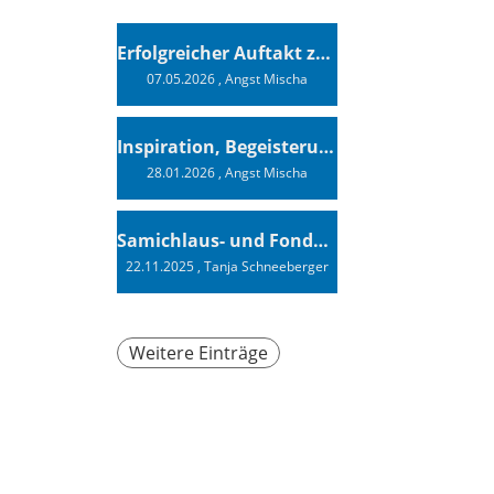
Erfolgreicher Auftakt zur Swiss Sailing Challenge League 2026
07.05.2026
, Angst Mischa
Inspiration, Begeisterung - Ein Vortrag von Vendée-Globe-Finisher Oliver Heer
28.01.2026
, Angst Mischa
Samichlaus- und Fonduabend
22.11.2025
, Tanja Schneeberger
Weitere Einträge