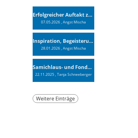
Erfolgreicher Auftakt zur Swiss Sailing Challenge League 2026
07.05.2026
, Angst Mischa
Inspiration, Begeisterung - Ein Vortrag von Vendée-Globe-Finisher Oliver Heer
28.01.2026
, Angst Mischa
Samichlaus- und Fonduabend
22.11.2025
, Tanja Schneeberger
Weitere Einträge