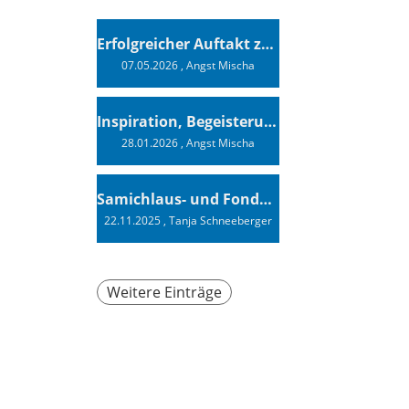
Erfolgreicher Auftakt zur Swiss Sailing Challenge League 2026
07.05.2026
, Angst Mischa
Inspiration, Begeisterung - Ein Vortrag von Vendée-Globe-Finisher Oliver Heer
28.01.2026
, Angst Mischa
Samichlaus- und Fonduabend
22.11.2025
, Tanja Schneeberger
Weitere Einträge