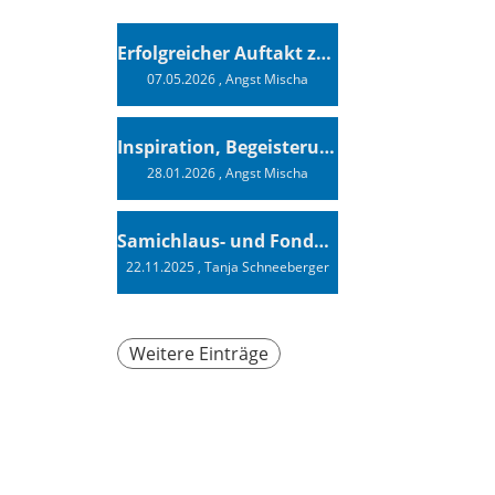
Erfolgreicher Auftakt zur Swiss Sailing Challenge League 2026
07.05.2026
, Angst Mischa
Inspiration, Begeisterung - Ein Vortrag von Vendée-Globe-Finisher Oliver Heer
28.01.2026
, Angst Mischa
Samichlaus- und Fonduabend
22.11.2025
, Tanja Schneeberger
Weitere Einträge