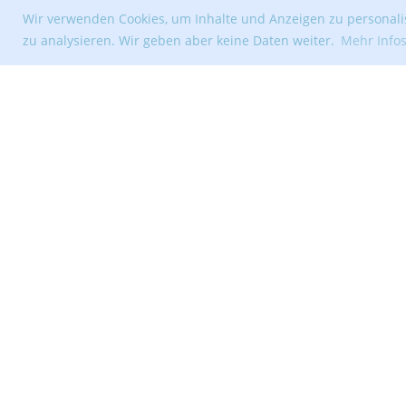
Wir verwenden Cookies, um Inhalte und Anzeigen zu personalis
zu analysieren. Wir geben aber keine Daten weiter.
Mehr Info
© Segelclub Tribschenhorn Luzern
Erstellt mit ClubDesk Vereinssoftware