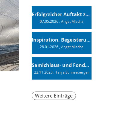
Erfolgreicher Auftakt zur Swiss Sailing Challenge League 2026
07.05.2026
, Angst Mischa
Inspiration, Begeisterung - Ein Vortrag von Vendée-Globe-Finisher Oliver Heer
28.01.2026
, Angst Mischa
Samichlaus- und Fonduabend
22.11.2025
, Tanja Schneeberger
Weitere Einträge