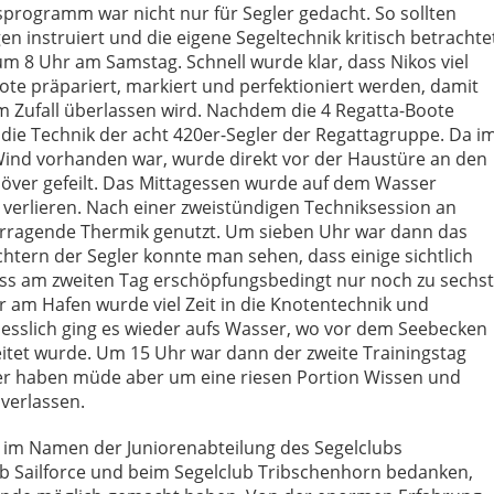
programm war nicht nur für Segler gedacht. So sollten
n instruiert und die eigene Segeltechnik kritisch betrachte
 8 Uhr am Samstag. Schnell wurde klar, dass Nikos viel
oote präpariert, markiert und perfektioniert werden, damit
 Zufall überlassen wird. Nachdem die 4 Regatta-Boote
n die Technik der acht 420er-Segler der Regattagruppe. Da i
nd vorhanden war, wurde direkt vor der Haustüre an den
över gefeilt. Das Mittagessen wurde auf dem Wasser
u verlieren. Nach einer zweistündigen Techniksession an
rragende Thermik genutzt. Um sieben Uhr war dann das
htern der Segler konnte man sehen, dass einige sichtlich
ass am zweiten Tag erschöpfungsbedingt nur noch zu sechst
 am Hafen wurde viel Zeit in die Knotentechnik und
iesslich ging es wieder aufs Wasser, wo vor dem Seebecken
itet wurde. Um 15 Uhr war dann der zweite Trainingstag
ter haben müde aber um eine riesen Portion Wissen und
 verlassen.
h im Namen der Juniorenabteilung des Segelclubs
ub Sailforce und beim Segelclub Tribschenhorn bedanken,