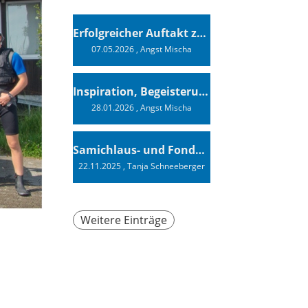
Erfolgreicher Auftakt zur Swiss Sailing Challenge League 2026
07.05.2026
, Angst Mischa
Inspiration, Begeisterung - Ein Vortrag von Vendée-Globe-Finisher Oliver Heer
28.01.2026
, Angst Mischa
Samichlaus- und Fonduabend
22.11.2025
, Tanja Schneeberger
Weitere Einträge