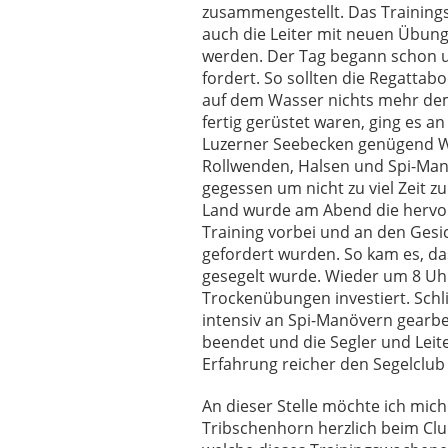
zusammengestellt. Das Trainings
auch die Leiter mit neuen Übunge
werden. Der Tag begann schon um
fordert. So sollten die Regattab
auf dem Wasser nichts mehr dem
fertig gerüstet waren, ging es a
Luzerner Seebecken genügend Wi
Rollwenden, Halsen und Spi-Man
gegessen um nicht zu viel Zeit z
Land wurde am Abend die hervo
Training vorbei und an den Gesic
gefordert wurden. So kam es, d
gesegelt wurde. Wieder um 8 Uhr
Trockenübungen investiert. Schl
intensiv an Spi-Manövern gearbe
beendet und die Segler und Lei
Erfahrung reicher den Segelclub
An dieser Stelle möchte ich mic
Tribschenhorn herzlich beim Cl