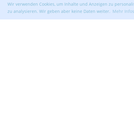
Wir verwenden Cookies, um Inhalte und Anzeigen zu personalis
zu analysieren. Wir geben aber keine Daten weiter.
Mehr Info
© Segelclub Tribschenhorn Luzern
Erstellt mit ClubDesk Vereinssoftware