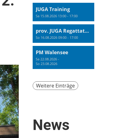
2.
JUGA Training
Sa 15.08.2026 13:00 - 17:00
prov. JUGA Regattatraining
So 16.08.2026 09:00 - 17:00
PM Walensee
Sa 22.08.2026 -
So 23.08.2026
Weitere Einträge
News