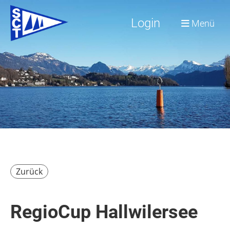
Login
Menü
Zurück
RegioCup Hallwilersee