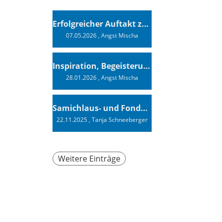
Erfolgreicher Auftakt zur Swiss Sailing Challenge League 2026
07.05.2026
, Angst Mischa
Inspiration, Begeisterung - Ein Vortrag von Vendée-Globe-Finisher Oliver Heer
28.01.2026
, Angst Mischa
Samichlaus- und Fonduabend
22.11.2025
, Tanja Schneeberger
Weitere Einträge