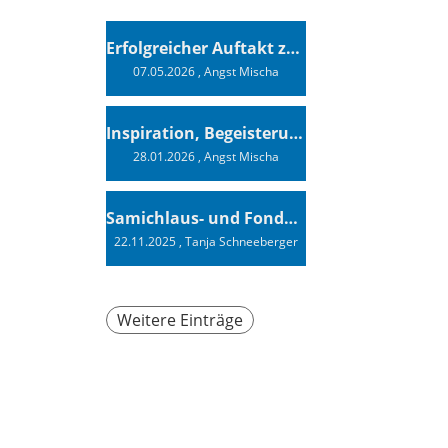
Erfolgreicher Auftakt zur Swiss Sailing Challenge League 2026
07.05.2026
, Angst Mischa
Inspiration, Begeisterung - Ein Vortrag von Vendée-Globe-Finisher Oliver Heer
28.01.2026
, Angst Mischa
Samichlaus- und Fonduabend
22.11.2025
, Tanja Schneeberger
Weitere Einträge