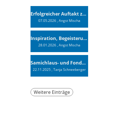
Erfolgreicher Auftakt zur Swiss Sailing Challenge League 2026
07.05.2026
, Angst Mischa
Inspiration, Begeisterung - Ein Vortrag von Vendée-Globe-Finisher Oliver Heer
28.01.2026
, Angst Mischa
Samichlaus- und Fonduabend
22.11.2025
, Tanja Schneeberger
Weitere Einträge