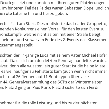
Druck gesetzt und konnten mit ihren guten Platzierungen
. Im hinteren Teil des Feldes waren Sebastian Döpel und ich
ie rote Laterne hin und her zu geben.
ertes Feld am Start. Dies motivierte das Leader Gruppetto,
menden Konkurrenz einen Vorteil für den letzten Event zu
tionskämpfe, welche nicht selten mit einer Strafe belegt
e belohnt und so war am Ende des 2. Events das Klassement
zusammengestellt.
schten der 11-jährige Luca mit seinem Vater Michael Hofer
 auf. Da es sich um den letzten Renntag handelte, wurde a
iver, denn alle wussten, ein guter Start ist die halbe Miete.
 es viel häufiger zu Fehlstarts kam (auch wenn nicht immer
Nach total 26 Rennen auf 11 Bootstypen über viele
 der 44. Generalversammlung des SCT’s der Wintermeister
 Platz 2 ging an Pius Kunz. Platz 3 sicherte sich Ferdi
lnehmer für die tolle Leistung und bis zu der nächsten