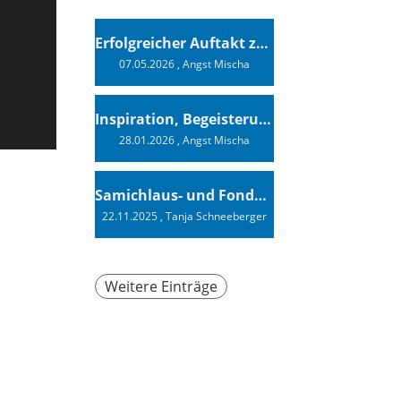
Erfolgreicher Auftakt zur Swiss Sailing Challenge League 2026
07.05.2026
, Angst Mischa
Inspiration, Begeisterung - Ein Vortrag von Vendée-Globe-Finisher Oliver Heer
28.01.2026
, Angst Mischa
Samichlaus- und Fonduabend
22.11.2025
, Tanja Schneeberger
Weitere Einträge