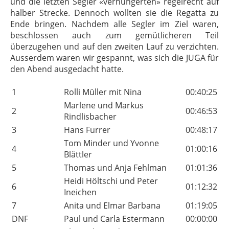
und die letzten Segler «verhungerten» regelrecht auf
halber Strecke. Dennoch wollten sie die Regatta zu
Ende bringen. Nachdem alle Segler im Ziel waren,
beschlossen auch zum gemütlicheren Teil
überzugehen und auf den zweiten Lauf zu verzichten.
Ausserdem waren wir gespannt, was sich die JUGA für
den Abend ausgedacht hatte.
1
Rolli Müller mit Nina
00:40:25
Marlene und Markus
2
00:46:53
Rindlisbacher
3
Hans Furrer
00:48:17
Tom Minder und Yvonne
4
01:00:16
Blättler
5
Thomas und Anja Fehlman
01:01:36
Heidi Höltschi und Peter
6
01:12:32
Ineichen
7
Anita und Elmar Barbana
01:19:05
DNF
Paul und Carla Estermann
00:00:00