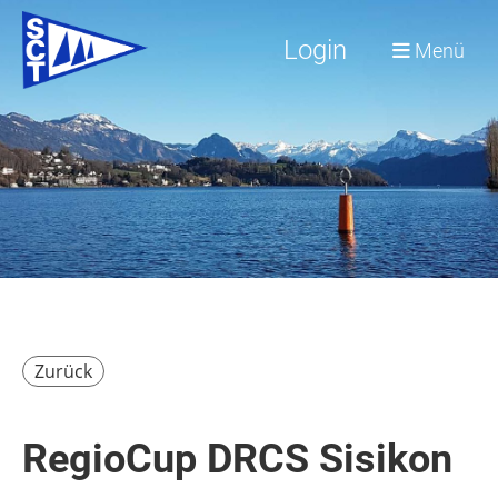
Login
Menü
Zurück
RegioCup DRCS Sisikon