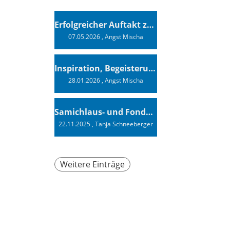
Erfolgreicher Auftakt zur Swiss Sailing Challenge League 2026
07.05.2026
, Angst Mischa
Inspiration, Begeisterung - Ein Vortrag von Vendée-Globe-Finisher Oliver Heer
28.01.2026
, Angst Mischa
Samichlaus- und Fonduabend
22.11.2025
, Tanja Schneeberger
Weitere Einträge