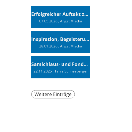
Erfolgreicher Auftakt zur Swiss Sailing Challenge League 2026
07.05.2026
, Angst Mischa
Inspiration, Begeisterung - Ein Vortrag von Vendée-Globe-Finisher Oliver Heer
28.01.2026
, Angst Mischa
Samichlaus- und Fonduabend
22.11.2025
, Tanja Schneeberger
Weitere Einträge