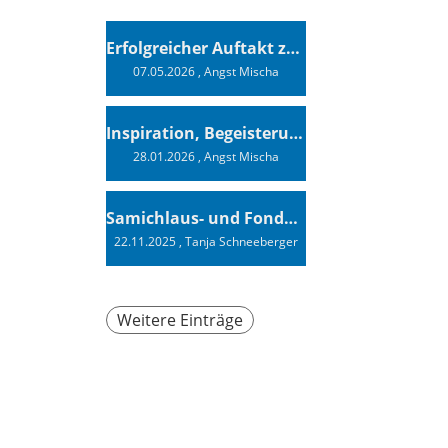
Erfolgreicher Auftakt zur Swiss Sailing Challenge League 2026
07.05.2026
, Angst Mischa
Inspiration, Begeisterung - Ein Vortrag von Vendée-Globe-Finisher Oliver Heer
28.01.2026
, Angst Mischa
Samichlaus- und Fonduabend
22.11.2025
, Tanja Schneeberger
Weitere Einträge