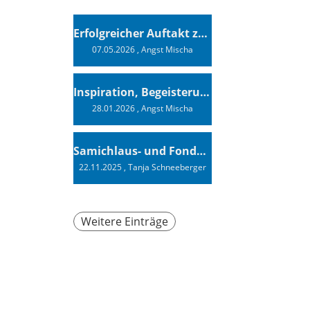
Erfolgreicher Auftakt zur Swiss Sailing Challenge League 2026
07.05.2026
, Angst Mischa
Inspiration, Begeisterung - Ein Vortrag von Vendée-Globe-Finisher Oliver Heer
28.01.2026
, Angst Mischa
Samichlaus- und Fonduabend
22.11.2025
, Tanja Schneeberger
Weitere Einträge