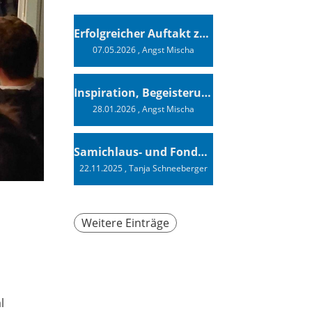
Erfolgreicher Auftakt zur Swiss Sailing Challenge League 2026
07.05.2026
, Angst Mischa
Inspiration, Begeisterung - Ein Vortrag von Vendée-Globe-Finisher Oliver Heer
28.01.2026
, Angst Mischa
Samichlaus- und Fonduabend
22.11.2025
, Tanja Schneeberger
Weitere Einträge
l