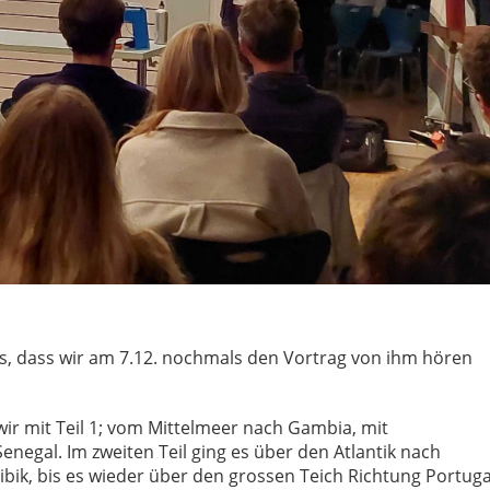
ss, dass wir am 7.12. nochmals den Vortrag von ihm hören
ir mit Teil 1; vom Mittelmeer nach Gambia, mit
negal. Im zweiten Teil ging es über den Atlantik nach
ribik, bis es wieder über den grossen Teich Richtung Portuga