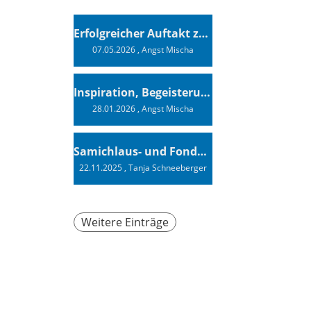
Erfolgreicher Auftakt zur Swiss Sailing Challenge League 2026
07.05.2026
, Angst Mischa
Inspiration, Begeisterung - Ein Vortrag von Vendée-Globe-Finisher Oliver Heer
28.01.2026
, Angst Mischa
Samichlaus- und Fonduabend
22.11.2025
, Tanja Schneeberger
Weitere Einträge